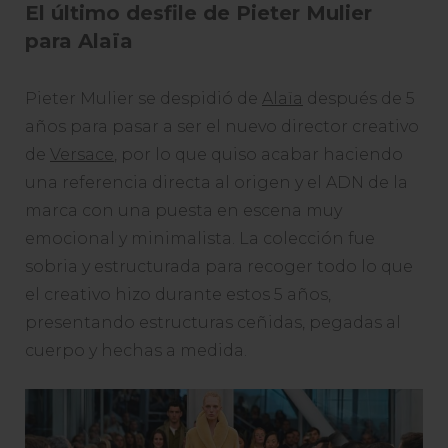
El último desfile de Pieter Mulier
para Alaïa
Pieter Mulier se despidió de
Alaïa
después de 5
años para pasar a ser el nuevo director creativo
de
Versace
, por lo que quiso acabar haciendo
una referencia directa al origen y el ADN de la
marca con una puesta en escena muy
emocional y minimalista. La colección fue
sobria y estructurada para recoger todo lo que
el creativo hizo durante estos 5 años,
presentando estructuras ceñidas, pegadas al
cuerpo y hechas a medida.