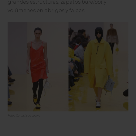
grandes estructuras, zapatos
barefoot
y
volúmenes en abrigos y faldas.
Fotos: Cortesía de Loewe