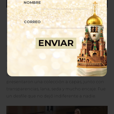
NOMBRE
Foto: Stuart C. Wilson/Getty Images
CORREO
Prada y su
upcycling
de modelos
Con la idea de que una misma mujer puede ser
muchas a la vez,
Prada
hizo hasta 4 cambios
con las mismas 15 modelos durante su desfile
otoño-invierno 2026/2027 en Milán. La pareja
de creativos Raf Simons y Miuccia Prada
presentaron una colección a capas, junto con
transparencias, lana, seda y mucho encaje. Fue
un desfile que no dejó indiferente a nadie.