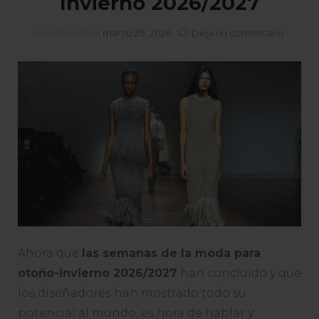
Invierno 2026/2027
en
Actualizado el
marzo 29, 2026
Deja un comentario
Lo
Mejor
De
Las
Seman
De
La
Moda:
Otoño-
Inviern
2026/2
Ahora que
las semanas de la moda para
otoño-invierno 2026/2027
han concluido y que
los diseñadores han mostrado todo su
potencial al mundo, es hora de hablar y