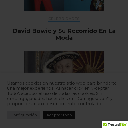
CELEBRIDADES
David Bowie y Su Recorrido En La
Moda
Usamos cookies en nuestro sitio web para brindarte
una mejor experiencia. Al hacer click en "Aceptar
Todo", aceptas el uso de todas las cookies. Sin
embargo, puedes hacer click en ''Configuración'' y
proporcionar un consentimiento controlado.
Configuración
Aceptar Todo
MODA ANTIGUA