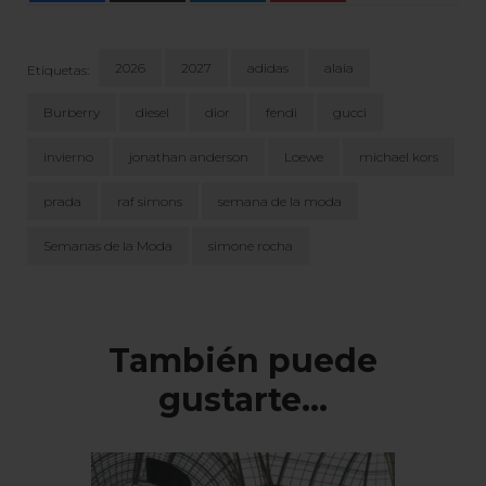
2026
2027
adidas
alaia
Etiquetas:
Burberry
diesel
dior
fendi
gucci
invierno
jonathan anderson
Loewe
michael kors
prada
raf simons
semana de la moda
Semanas de la Moda
simone rocha
Navegación
de
entradas
También puede
gustarte...