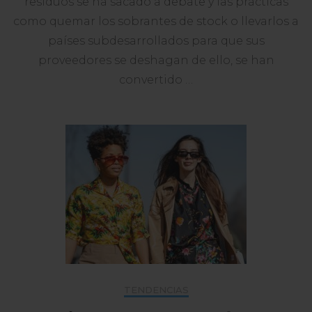
residuos se ha sacado a debate y las prácticas
y
como quemar los sobrantes de stock o llevarlos a
Con
países subdesarrollados para que sus
Los
Mejores
proveedores se deshagan de ello, se han
Descuen
convertido …
TENDENCIAS