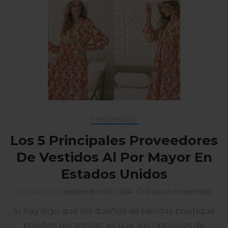
TENDENCIAS
Los 5 Principales Proveedores
De Vestidos Al Por Mayor En
Estados Unidos
en
Actualizado el
septiembre 30, 2024
Deja un comentario
Los
Si hay algo que los dueños de tiendas boutique
5
Princ
pueden garantizar, es que sus opciones de