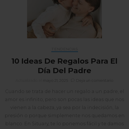
TENDENCIAS
10 Ideas De Regalos Para El
Día Del Padre
en
Actualizado el
mayo 21, 2025
Deja un comentario
10
Cuando se trata de hacer un regalo a un padre, el
Ideas
De
amor es infinito, pero son pocas las ideas que nos
Regalos
vienen a la cabeza, ya sea por la indecisión, la
Para
El
presión o porque simplemente nos quedamos en
Día
blanco. En Situary, te lo ponemos fácil y te damos
Del