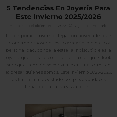
5 Tendencias En Joyería Para
Este Invierno 2025/2026
en
Actualizado el
diciembre 10, 2025
Deja un comentario
5
La temporada invernal llega con novedades que
Tende
En
prometen renovar nuestro armario con estilo y
Joyer
personalidad, donde la estrella indiscutible es la
Para
Este
joyería, que no solo complementa cualquier look,
Invie
sino que también se convierte en una forma de
2025/
expresar quiénes somos. Este invierno 2025/2026,
las firmas han apostado por piezas audaces,
llenas de narrativa visual, con …