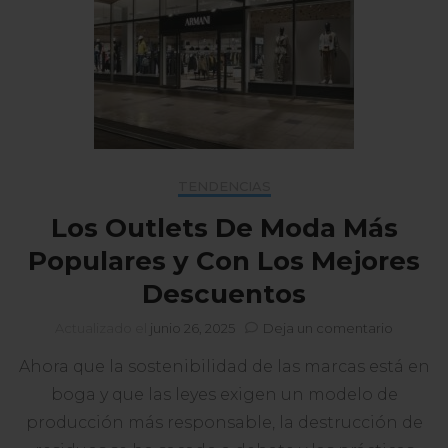
TENDENCIAS
Los Outlets De Moda Más
Populares y Con Los Mejores
Descuentos
en
Actualizado el
junio 26, 2025
Deja un comentario
Los
Ahora que la sostenibilidad de las marcas está en
Outlets
De
boga y que las leyes exigen un modelo de
Moda
producción más responsable, la destrucción de
Más
Popular