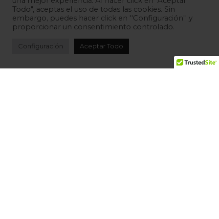
una mejor experiencia. Al hacer click en "Aceptar
Todo", aceptas el uso de todas las cookies. Sin
embargo, puedes hacer click en ''Configuración'' y
proporcionar un consentimiento controlado.
Configuración
Aceptar Todo
Situary © 2026 -
Privacy Policy