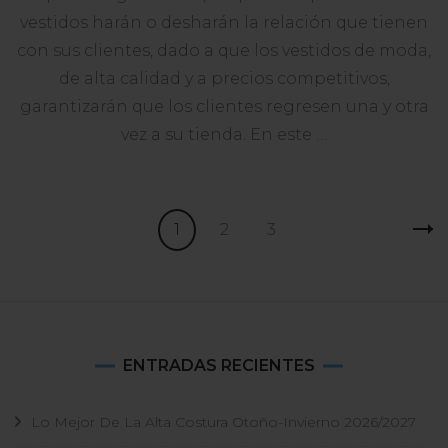
Prov
vestidos harán o desharán la relación que tienen
De
Vest
con sus clientes, dado a que los vestidos de moda,
Al
de alta calidad y a precios competitivos,
Por
garantizarán que los clientes regresen una y otra
May
En
vez a su tienda. En este …
Esta
Unid
Paginación
Página
Página
Página
1
2
3
de
entradas
ENTRADAS RECIENTES
Lo Mejor De La Alta Costura Otoño-Invierno 2026/2027