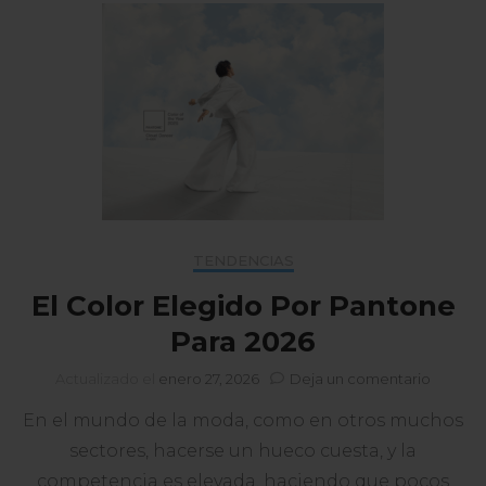
TENDENCIAS
El Color Elegido Por Pantone
Para 2026
en
Actualizado el
enero 27, 2026
Deja un comentario
El
En el mundo de la moda, como en otros muchos
Color
Elegido
sectores, hacerse un hueco cuesta, y la
Por
competencia es elevada, haciendo que pocos
Panton