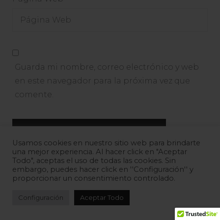
Guarda mi nombre, correo electrónico y web
en este navegador para la próxima vez que
comente.
Usamos cookies en nuestro sitio web para brindarte
una mejor experiencia. Al hacer click en "Aceptar
Todo", aceptas el uso de todas las cookies. Sin
embargo, puedes hacer click en ''Configuración'' y
proporcionar un consentimiento controlado.
Configuración
Aceptar Todo
ENTRADAS RECIENTES