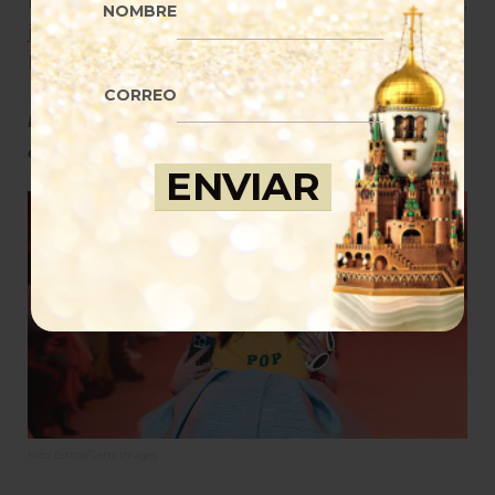
referente histórico. Su legado seguirá presente,
NOMBRE
junto a su visión innovadora, revolucionaria y
humana.
CORREO
La despedida fue dura, pero su legado será largo en
el mundo de la moda
.
Foto: Estrop/Getty Images