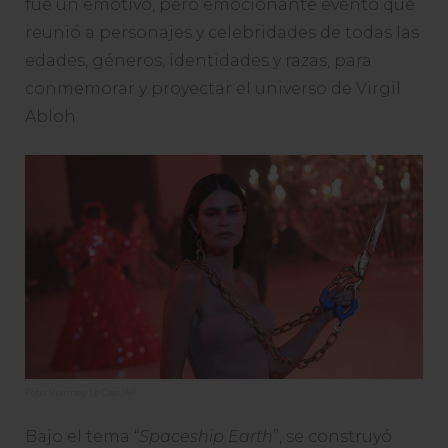
fue un emotivo, pero emocionante evento que
reunió a personajes y celebridades de todas las
edades, géneros, identidades y razas, para
conmemorar y proyectar el universo de Virgil
Abloh.
Foto: Vianney Le Caer/AP
Bajo el tema “
Spaceship Earth
”, se construyó