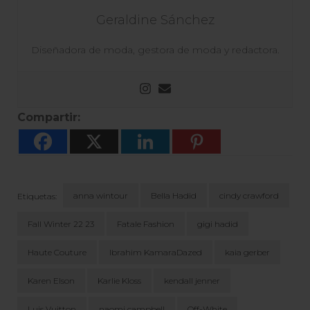
Geraldine Sánchez
Diseñadora de moda, gestora de moda y redactora.
Compartir:
anna wintour
Bella Hadid
cindy crawford
Etiquetas:
Fall Winter 22 23
Fatale Fashion
gigi hadid
Haute Couture
Ibrahim KamaraDazed
kaia gerber
Karen Elson
Karlie Kloss
kendall jenner
Luis Vuitton
naomi campbell
Off-White