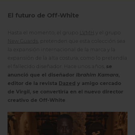
El futuro de Off-White
Hasta el momento, el grupo
LVMH
y el grupo
New Guards
, pretenden que esta colección sea
la expansión internacional de la marca y la
expansión de la alta costura, como lo pretendía
el fallecido diseñador. Hace unos años,
se
anunció que el diseñador
Ibrahim Kamara
,
editor de la revista
Dazed
y amigo cercado
de Virgil, se convertiría en el nuevo director
creativo de Off-White
.