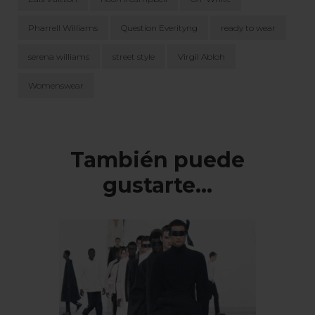
Pharrell Williams
Question Everityng
ready to wear
serena williams
street style
Virgil Abloh
Womenswear
Navegación
de
entradas
También puede
gustarte...