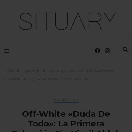
Moda, Tendencias y Diseñadores
Situary
Inicio
Pasarelas
Off-White «Duda De Todo»: La Primera
Colección Sin Virgil Abloh Como Director Creativo
PASARELAS
Off-White «Duda De
Todo»: La Primera