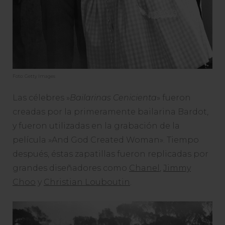
Foto: Getty Images
Las célebres »
Bailarinas Cenicienta
» fueron
creadas por la primeramente bailarina Bardot,
y fueron utilizadas en la grabación de la
película »And God Created Woman». Tiempo
después, éstas zapatillas fueron replicadas por
grandes diseñadores como
Chanel
,
Jimmy
Choo
y
Christian Louboutin
.