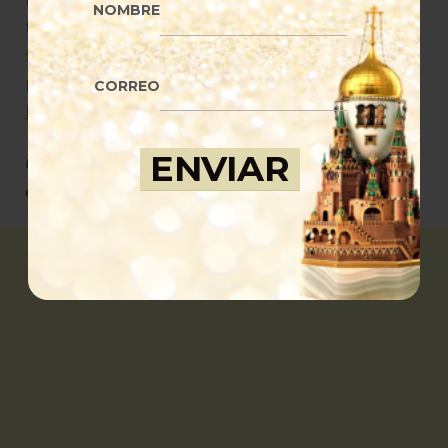
NOMBRE
tuvo su mejor época en los 60’s. Comenzaron a
surgir fotografías donde se le veía vestir
prendas de diseñadores como
Christian Dior
,
CORREO
Paco Rabanne
y
Courrèges
.
Utilizando un estilo futurista con colores metálicos,
ella logró ser un gran icono de la moda
.