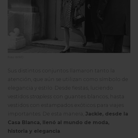
Foto: WWD
Sus distintos conjuntos llamaron tanto la
atención, que aún se utilizan como símbolo de
elegancia y estilo. Desde fiestas, luciendo
vestidos
strapless
con guantes blancos, hasta
vestidos con estampados exóticos para viajes
importantes. De esta manera,
Jackie, desde la
Casa Blanca, llenó al mundo de moda,
historia y elegancia
.