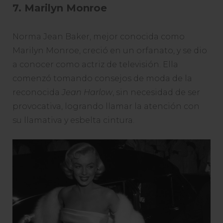
7. Marilyn Monroe
Norma Jean Baker, mejor conocida como
Marilyn Monroe, creció en un orfanato, y se dio
a conocer como actriz de televisión. Ella
comenzó tomando consejos de moda de la
reconocida
Jean Harlow
, sin necesidad de ser
provocativa, logrando llamar la atención con
su llamativa y esbelta cintura.