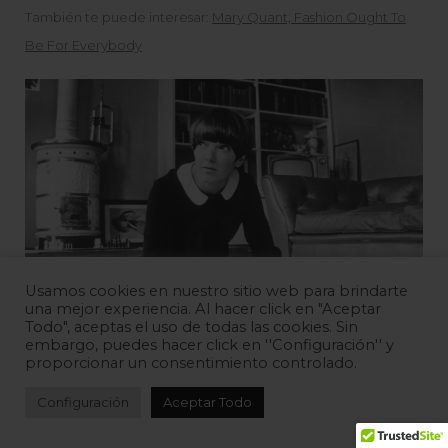
También te puede interesar:
Mary Quant, Fashion Ought To
Be For Everybody
Usamos cookies en nuestro sitio web para brindarte
una mejor experiencia. Al hacer click en "Aceptar
Todo", aceptas el uso de todas las cookies. Sin
embargo, puedes hacer click en ''Configuración'' y
proporcionar un consentimiento controlado.
Foto: Keystone/Getty Images
Configuración
Aceptar Todo
Quant, con su personalidad y estilo