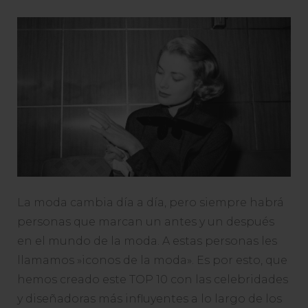
TOP
10:
Iconos
De
Moda
Más
Influyen
La moda cambia día a día, pero siempre habrá
personas que marcan un antes y un después
en el mundo de la moda. A estas personas les
llamamos »iconos de la moda». Es por esto, que
hemos creado este TOP 10 con las celebridades
y diseñadoras más influyentes a lo largo de los