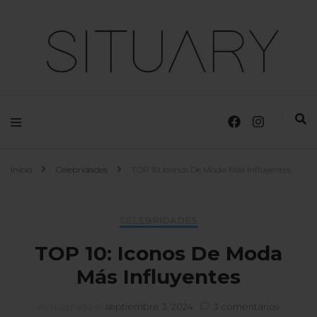
Moda, Tendencias y Diseñadores
Situary
Inicio
Celebridades
TOP 10: Iconos De Moda Más Influyentes
CELEBRIDADES
TOP 10: Iconos De Moda
Más Influyentes
en
Actualizado el
septiembre 3, 2024
3 comentarios